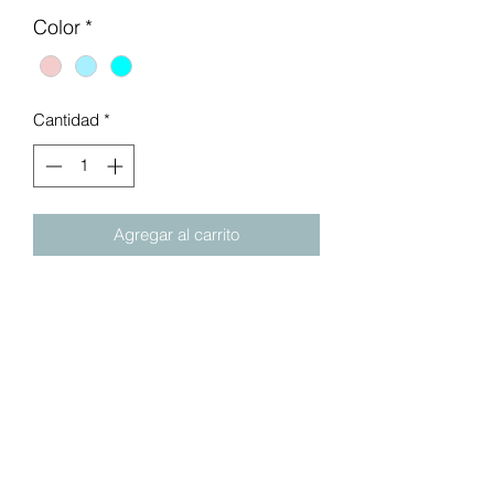
Color
*
Cantidad
*
Agregar al carrito
Artículos esenciales para bebés.
Haz que la hora del baño sea muy
fácil con este juego de toallitas de
baño para bebés.
Los paños de textura ligera limpian
al bebé y eliminan la suciedad.
Regalo perfecto para baby shower.
Ten estos paños a mano para cuidar