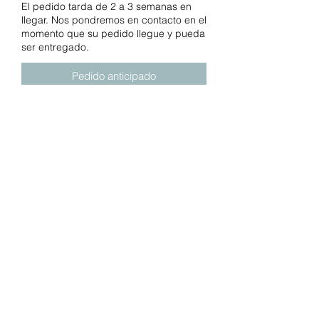
El pedido tarda de 2 a 3 semanas en
llegar. Nos pondremos en contacto en el
momento que su pedido llegue y pueda
ser entregado.
Pedido anticipado
Esta adorable tina de personaje
viene con un asiento infantil
contorneado y un reposacabezas
de espuma suave que se puede
quitar a medida que su bebé
crece. Un tapón de drenaje de
descarga único hace que la
limpieza sea muy sencilla.
Superficie interior antideslizante
Capacidad de peso de 50 libras
Dimensiones: 31.5 x 18.11 x 9.25
pulgadas