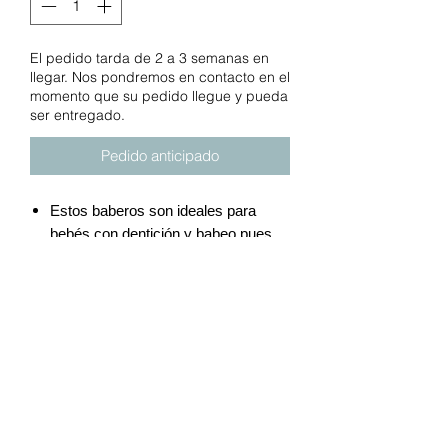
El pedido tarda de 2 a 3 semanas en
llegar. Nos pondremos en contacto en el
momento que su pedido llegue y pueda
ser entregado.
Pedido anticipado
Estos baberos son ideales para
bebés con dentición y babeo pues
el algodón absorbente ayuda a
mantener al bebé seco mientras se
alivia la molestia en sus encías.
Cuenta con una esquina de
dentición, con múltiples superficies
texturizadas, para masticar a
medida que los dientes aparecen.
El babero tiene una pestaña de
velcro segura para una fácil