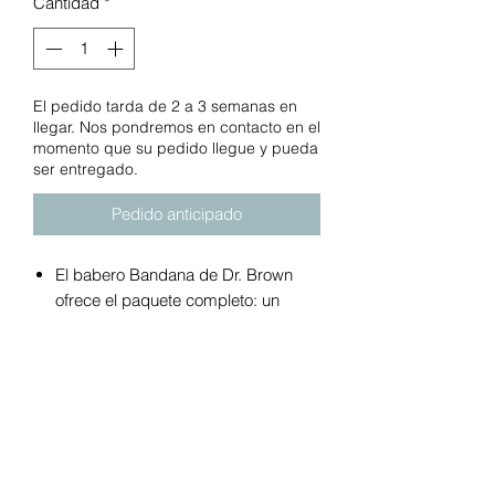
Cantidad
*
El pedido tarda de 2 a 3 semanas en
llegar. Nos pondremos en contacto en el
momento que su pedido llegue y pueda
ser entregado.
Pedido anticipado
El babero Bandana de Dr. Brown
ofrece el paquete completo: un
babero con un frente de 100 %
algodón y un suave forro polar en la
parte posterior que mantiene seco y
cómodo al bebé durante la
dentición, junto con un mordedor a
presión 100 % de silicona. El
mordedor adjunto se puede