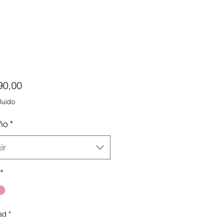
Precio
90,00
luido
ño
*
ir
*
ad
*