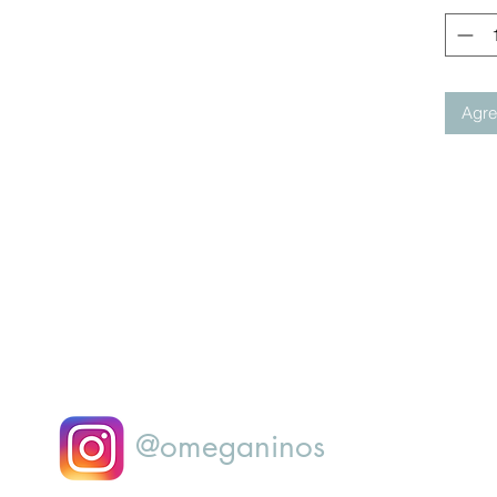
Agreg
@omeganinos