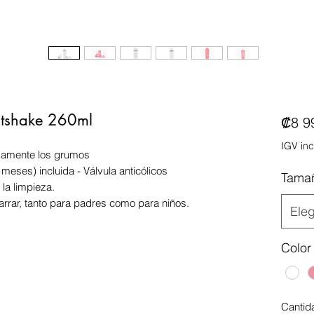
istshake 260ml
₡8 9
IGV inc
ivamente los grumos
 meses) incluida - Válvula anticólicos
Tama
 la limpieza.
arrar, tanto para padres como para niños.
Eleg
Color
Cantid