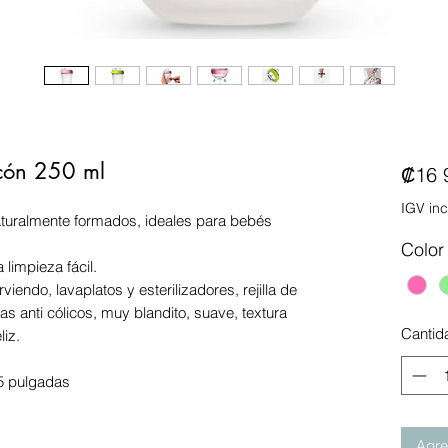
cón 250 ml
₡16 
IGV inc
aturalmente formados, ideales para bebés
Color
limpieza fácil.
iendo, lavaplatos y esterilizadores, rejilla de
as anti cólicos, muy blandito, suave, textura
Cantid
liz.
25 pulgadas
Agreg