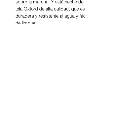
sobre la marcha. Y está hecho de
tela Oxford de alta calidad, que es
duradera y resistente al agua y fácil
de limpiar.
Con un compartimento grande,
bolsillos de almacenamiento
separados con aislamiento y bolsillo
para ropa húmeda, la bolsa de
pañales es lo suficientemente
espaciosa como para llevar todas
las cosas del bebé para salir. Es
imprescindible para pañales y
toallitas, ropa, botellas y un juguete
o dos.
La mochila de pañales para bebé es
una opción popular para muchos
padres. Esto permite a mamá y
papá llevar cómodamente todo lo
necesario para un día con el bebé
mientras mantienen ambas manos