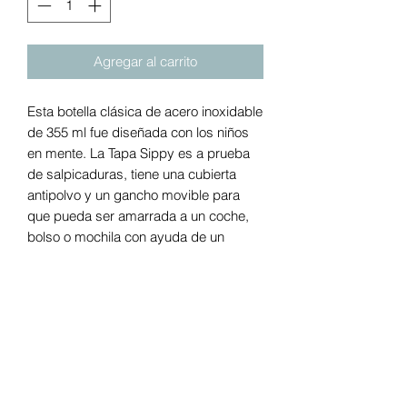
Agregar al carrito
Esta botella clásica de acero inoxidable
de 355 ml fue diseñada con los niños
en mente. La Tapa Sippy es a prueba
de salpicaduras, tiene una cubierta
antipolvo y un gancho movible para
que pueda ser amarrada a un coche,
bolso o mochila con ayuda de un
mosquetón. Las tapas son
intercambiables, permitiendo una
transición fácil a medida que los niños
van creciendo, para que su botella los
acompañe en todas sus etapas.
Diseñadas para jugar duro, su
acabado Klean Coat es resistente,
durable y seguro para las personas y