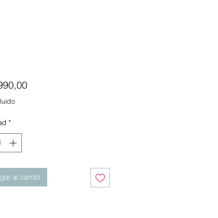
Precio
990,00
luido
ad
*
ar al carrito