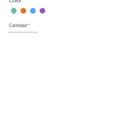
Color
*
Cantidad
*
Agregar al carrito
El cepillo de dientes eléctrico GUM
Crayola es una forma divertida y
colorida de educar a su hijo sobre la
importancia de cepillarse los dientes
dos veces al día, la prevención de la
acumulación de placa y las bases
para una higiene dental saludable
de por vida.