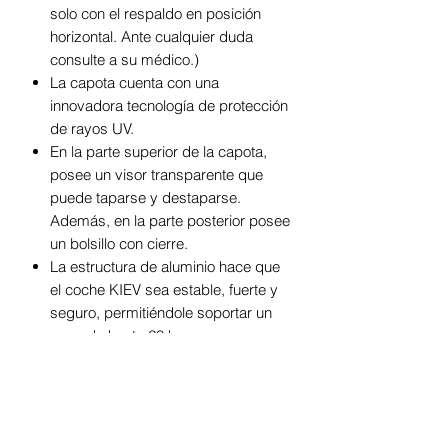
solo con el respaldo en posición
horizontal. Ante cualquier duda
consulte a su médico.)
La capota cuenta con una
innovadora tecnología de protección
de rayos UV.
En la parte superior de la capota,
posee un visor transparente que
puede taparse y destaparse.
Además, en la parte posterior posee
un bolsillo con cierre.
La estructura de aluminio hace que
el coche KIEV sea estable, fuerte y
seguro, permitiéndole soportar un
peso de hasta 20 kg .
Por su parte, el tapizado es fácil de
mantener con un paño húmedo y así
prolongar su vida útil manteniéndolo
en buenas condiciones