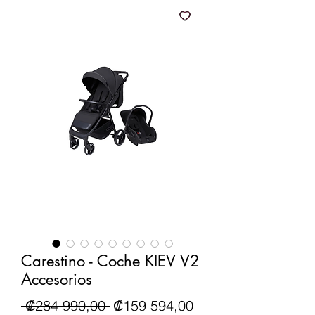
Carestino - Coche KIEV V2
Accesorios
Precio
Precio de oferta
 ₡284 990,00 
₡159 594,00