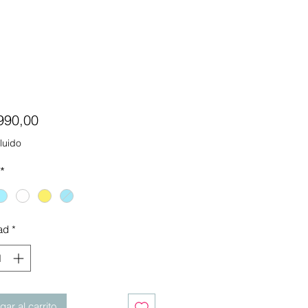
Precio
990,00
luido
*
ad
*
ar al carrito