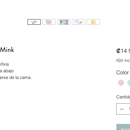
 Mink
₡14 
IGV inc
fixia
a abajo
Color
erse de la cama.
Cantid
Agreg