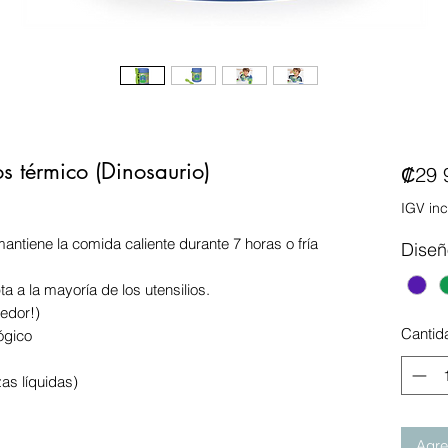
s térmico (Dinosaurio)
₡29 
IGV inc
antiene la comida caliente durante 7 horas o fría
Diseñ
a a la mayoría de los utensilios.
edor!)
Cantid
ógico
as líquidas)
Agreg