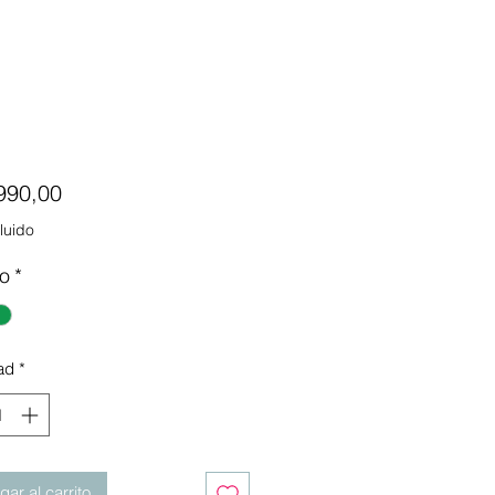
Precio
990,00
luido
o
*
ad
*
ar al carrito