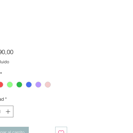
Precio
90,00
luido
*
ad
*
ar al carrito