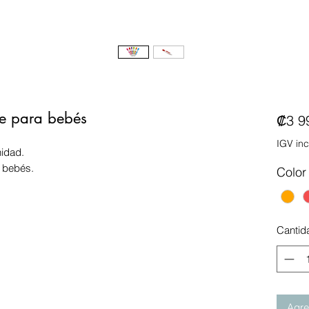
e para bebés
₡3 9
IGV inc
nidad.
a bebés.
Color
Cantid
Agreg