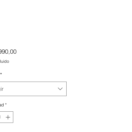
Precio
990,00
luido
*
ir
ad
*