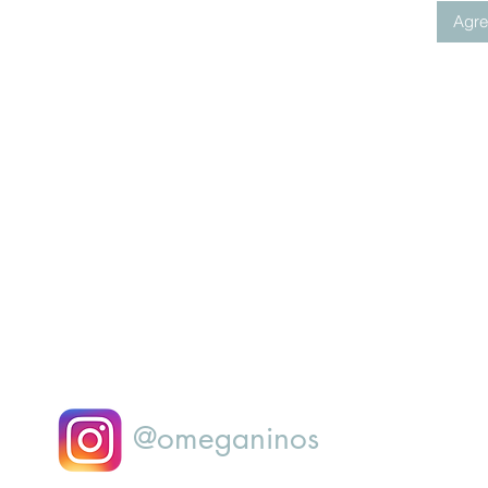
Agreg
@omeganinos