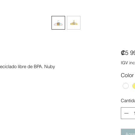
₡5 9
IGV inc
eciclado libre de BPA. Nuby
Color
Cantid
Agreg