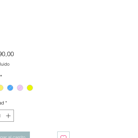
Precio
90,00
luido
*
ad
*
ar al carrito