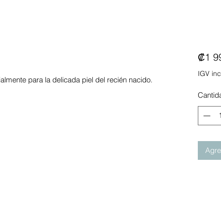
₡1 9
IGV inc
lmente para la delicada piel del recién nacido.
Cantid
Agreg