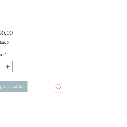
Precio
90,00
luido
ad
*
ar al carrito