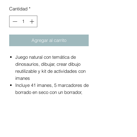
Cantidad
*
Agregar al carrito
Juego natural con temática de
dinosaurios, dibujar, crear dibujo
reutilizable y kit de actividades con
imanes
Incluye 41 imanes, 5 marcadores de
borrado en seco con un borrador,
tablero magnético integrado de
borrado en seco, libro de
actividades de borrado en seco con
espiral de 13 páginas
Las piezas se almacenan en una
funda hecha con materiales