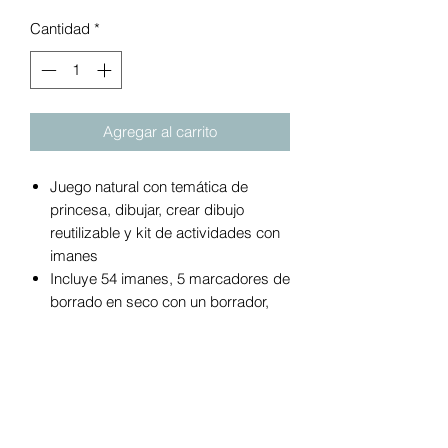
Cantidad
*
Agregar al carrito
Juego natural con temática de
princesa, dibujar, crear dibujo
reutilizable y kit de actividades con
imanes
Incluye 54 imanes, 5 marcadores de
borrado en seco con un borrador,
tablero magnético integrado de
borrado en seco, libro de
actividades de borrado en seco con
espiral de 13 páginas
Las piezas se almacenan en una
funda hecha con materiales