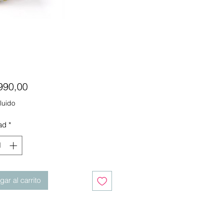
Precio
990,00
luido
ad
*
ar al carrito