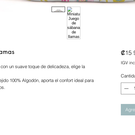
lamas
₡15 
IGV inc
 con un suave toque de delicadeza, elige la
Cantid
jido 100% Algodón, aporta el confort ideal para
os.
Agreg