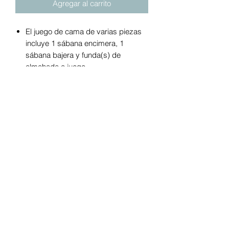
Agregar al carrito
El juego de cama de varias piezas
incluye 1 sábana encimera, 1
sábana bajera y funda(s) de
almohada a juego
La tela de microfibra brinda una
sensación suave
La sábana bajera es adecuada para
colchones de hasta 15 pulgadas de
profundidad.
La sábana bajera incluye elástico
perimetral completo para
permanecer segura a su colchón
La construcción lavable a máquina
facilita el cuidado y el
mantenimiento.
Certificado STANDARD 100 por
OEKO-TEX®