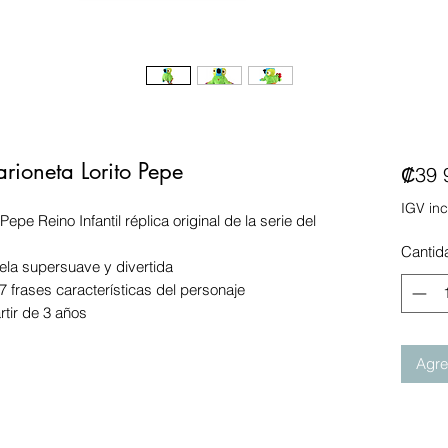
ioneta Lorito Pepe
₡39 
IGV inc
Pepe Reino Infantil réplica original de la serie del
Cantid
tela supersuave y divertida
7 frases características del personaje
tir de 3 años
Agreg