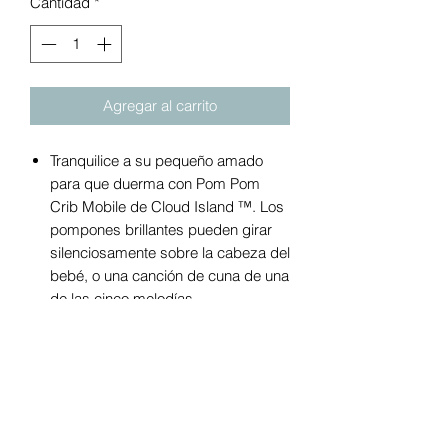
Cantidad
*
Agregar al carrito
Tranquilice a su pequeño amado
para que duerma con Pom Pom
Crib Mobile de Cloud Island ™. Los
pompones brillantes pueden girar
silenciosamente sobre la cabeza del
bebé, o una canción de cuna de una
de las cinco melodías
preestablecidas puede acompañar
su movimiento. Y no hay necesidad
de entrar de puntillas en la
habitación del bebé para apagar el
móvil: la función de apagado
automático se encarga de eso por