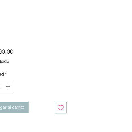
Precio
90,00
luido
ad
*
ar al carrito