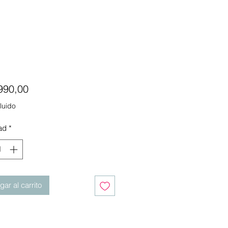
Precio
990,00
luido
ad
*
ar al carrito