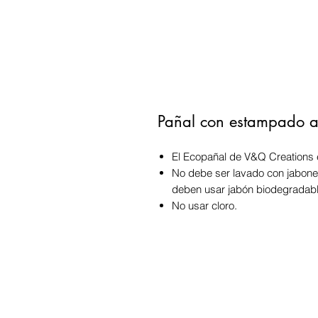
Pañal con estampado a
El Ecopañal de V&Q Creations 
No debe ser lavado con jabone
deben usar jabón biodegradabl
No usar cloro.