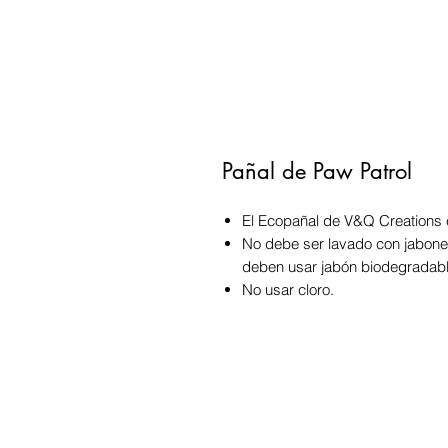
Pañal de Paw Patrol
El Ecopañal de V&Q Creations 
No debe ser lavado con jabone
deben usar jabón biodegradabl
No usar cloro.