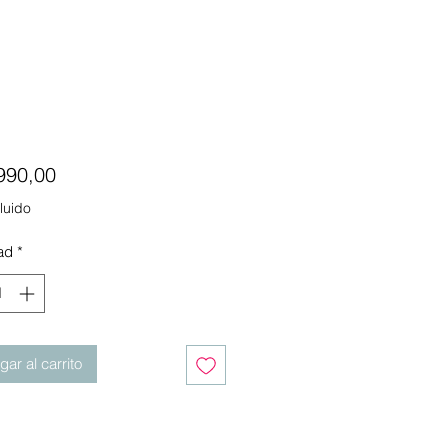
Precio
990,00
luido
ad
*
ar al carrito