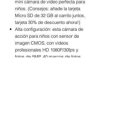
mini cámara de video perfecta para
niños. (Consejos: añade la tarjeta
Micro SD de 32 GB al carrito juntos,
tarjeta 30% de descuento ahora!)
Alta configuración: esta cámara de
acción para niños con sensor de
imagen CMOS, con videos
profesionales HD 1080P/30fps y
fotos de 5MP, 40 marcos de fotos
integrados, 7 modos de video a
color, zoom digital 4X, disparo de
ráfaga, foto de lapso de tiempo,
reconocimiento facial, ajuste manual
de brillo, ajuste de volumen de 3
niveles y mini juego, podrás grabar
cada momento de fantasía en tu
vida diaria.
Función impermeable: nuestra
cámara impermeable para niños
viene con una funda resistente y