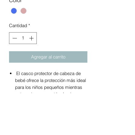
Color
*
Cantidad
*
Agregar al carrito
El casco protector de cabeza de
bebé ofrece la protección más ideal
para los niños pequeños mientras
gatean, juegan o están de pie.
Puede proteger eficazmente al bebé
durante la colisión y la fricción
causada por el golpe y la caída.
También apto para uso diario en
interiores y exteriores.