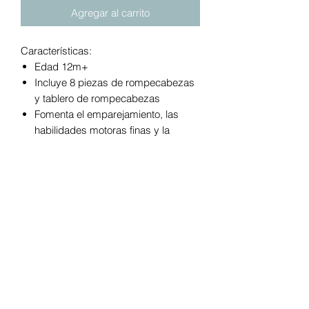
Agregar al carrito
Características:
Edad 12m+
Incluye 8 piezas de rompecabezas
y tablero de rompecabezas
Fomenta el emparejamiento, las
habilidades motoras finas y la
coordinación mano-ojo.
Las piezas gruesas son fáciles de
agarrar.
Las "Pistas ZOO" grabadas en el
tablero del rompecabezas brindan
pistas amistosas para completar el
rompecabezas.
Las piezas representan el juego de
simulación
¡Aparece en Red Tricycle and
Romper!