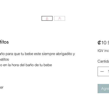
itos
₡10 
IGV inc
ño para que tu bebe este siempre abrigadito y
atitos
Cantid
a o en la hora del baño de tu bebe
ter
Agreg