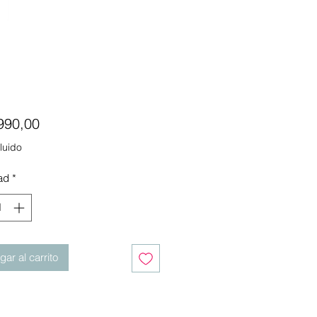
Precio
990,00
luido
ad
*
ar al carrito