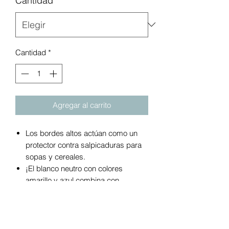
Cantidad
*
Cantidad
*
Agregar al carrito
Los bordes altos actúan como un
protector contra salpicaduras para
sopas y cereales.
¡El blanco neutro con colores
amarillo y azul combina con
cualquier decoración!
Fácil de limpiar y apilable para un
almacenamiento sencillo. Apto para
lavavajillas (rejilla superior) y