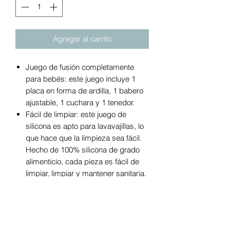
Agregar al carrito
Juego de fusión completamente
para bebés: este juego incluye 1
placa en forma de ardilla, 1 babero
ajustable, 1 cuchara y 1 tenedor.
Fácil de limpiar: este juego de
silicona es apto para lavavajillas, lo
que hace que la limpieza sea fácil.
Hecho de 100% silicona de grado
alimenticio, cada pieza es fácil de
limpiar, limpiar y mantener sanitaria.
Placa de succión: los bonitos platos
de silicona para bebé con forma de
ardilla son aptos para microondas y
lavavajillas. Hace que sea fácil de