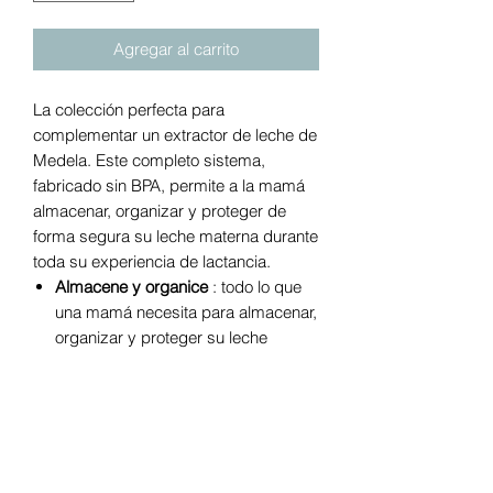
Agregar al carrito
La colección perfecta para
complementar un extractor de leche de
Medela. Este completo sistema,
fabricado sin BPA, permite a la mamá
almacenar, organizar y proteger de
forma segura su leche materna durante
toda su experiencia de lactancia.
Almacene y organice
: todo lo que
una mamá necesita para almacenar,
organizar y proteger su leche
materna
Almacenamiento personalizado
:
surtido completo de recipientes de
almacenamiento para las
necesidades de leche materna en
crecimiento y cambiantes del bebé