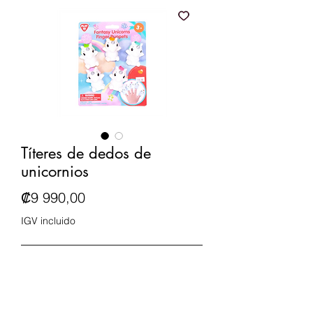
Títeres de dedos de
unicornios
Precio
₡9 990,00
IGV incluido
Agotado
Los títeres de guante simples
ayudan a niños y adultos a