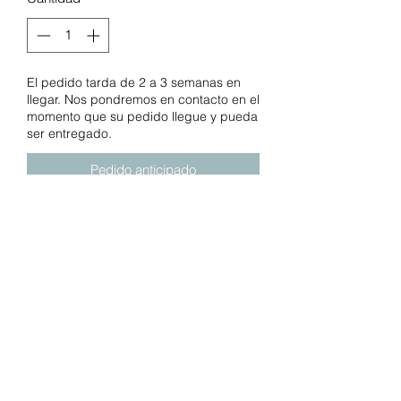
El pedido tarda de 2 a 3 semanas en
llegar. Nos pondremos en contacto en el
momento que su pedido llegue y pueda
ser entregado.
Pedido anticipado
Marca: DrBrown's
- La forma del chupete simula la misma
forma que la tetina de los biberones
estándar de Dr. Brown’s.
- Su forma y diseño protege los
contornos de la cara y la nariz del
bebé, resultando más cómodo y
sensible, cuidando su piel.
- Ergonómico y forma de mariposa.