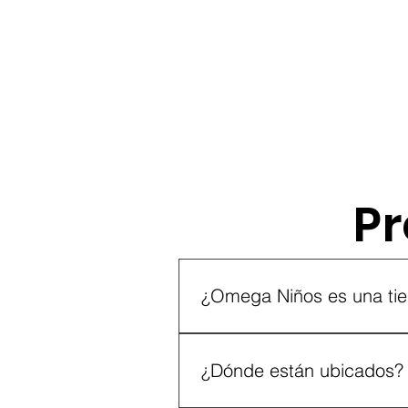
Pr
Preguntas frecuen
¿Omega Niños es una tie
Si, nuestra tienda física y cen
las 7 Provincias de Costa Rica.
¿Dónde están ubicados?
omeganinos.com, instagram.co