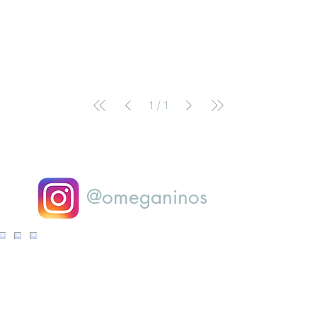
1
/
1
@omeganinos