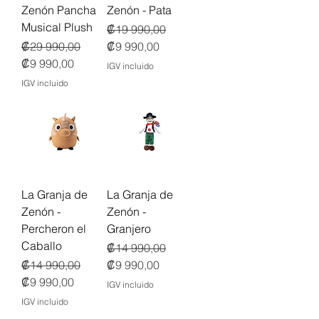
Zenón Pancha
Zenón - Pata
Musical Plush
Precio
Precio de oferta
₡19 990,00
Precio
Precio de oferta
₡29 990,00
₡9 990,00
₡9 990,00
IGV incluido
IGV incluido
La Granja de
La Granja de
Zenón -
Zenón -
Percheron el
Granjero
Caballo
Precio
Precio de oferta
₡14 990,00
Precio
Precio de oferta
₡14 990,00
₡9 990,00
₡9 990,00
IGV incluido
IGV incluido