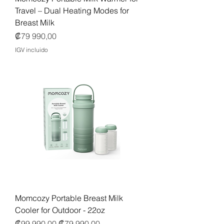
Travel – Dual Heating Modes for
Breast Milk
Precio
₡79 990,00
IGV incluido
Momcozy Portable Breast Milk
Cooler for Outdoor - 22oz
Precio
Precio de oferta
₡99 990,00
₡79 990,00