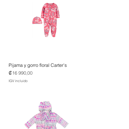
Pijama y gorro floral Carter's
Precio
₡16 990,00
IGV incluido