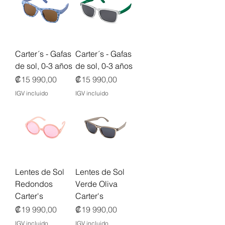
Carter´s - Gafas
Carter´s - Gafas
de sol, 0-3 años
de sol, 0-3 años
Precio
Precio
₡15 990,00
₡15 990,00
IGV incluido
IGV incluido
Lentes de Sol
Lentes de Sol
Redondos
Verde Oliva
Carter's
Carter's
Precio
Precio
₡19 990,00
₡19 990,00
IGV incluido
IGV incluido