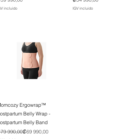
GV incluido
IGV incluido
Vista rápida
omcozy Ergowrap™
ostpartum Belly Wrap -
ostpartum Belly Band
recio
recio de oferta
79 990,00
₡69 990,00