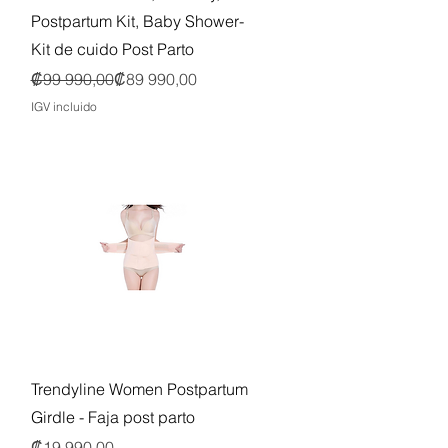
Postpartum Kit, Baby Shower-
Kit de cuido Post Parto
Precio
Precio de oferta
₡99 990,00
₡89 990,00
IGV incluido
Vista rápida
Trendyline Women Postpartum
Girdle - Faja post parto
Precio
₡19 990,00