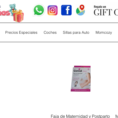
Precios Especiales
Coches
Sillas para Auto
Momcozy
Vista rápida
Faja de Maternidad y Postparto
M