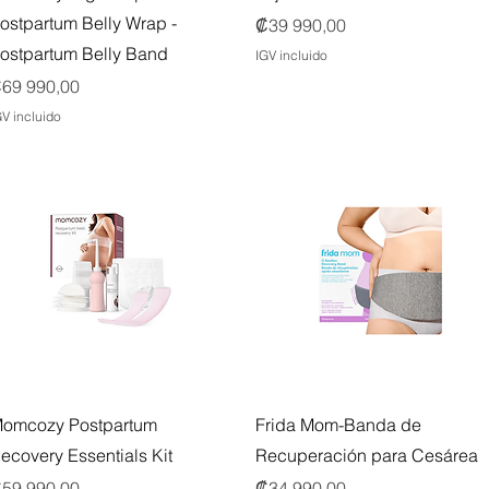
ostpartum Belly Wrap -
Precio
₡39 990,00
ostpartum Belly Band
IGV incluido
recio
69 990,00
GV incluido
Vista rápida
Vista rápida
omcozy Postpartum
Frida Mom-Banda de
ecovery Essentials Kit
Recuperación para Cesárea
recio
Precio
59 990,00
₡34 990,00