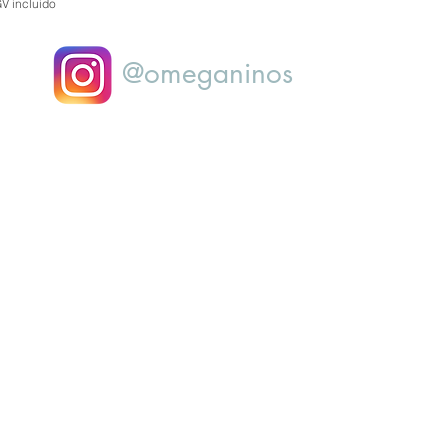
GV incluido
@omeganinos