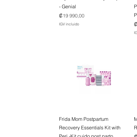
- Genial
P
P
Precio
₡19 990,00
P
₡
IGV incluido
I
Vista rápida
Frida Mom Postpartum
M
Recovery Essentials Kit with
R
Peri -Kit cuido post parto
P
₡