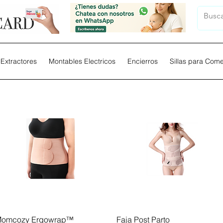
Extractores
Montables Electricos
Encierros
Sillas para Com
Vista rápida
Vista rápida
omcozy Ergowrap™
Faja Post Parto