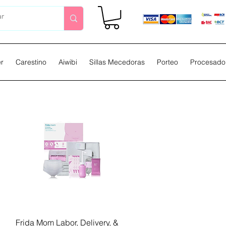
er
Carestino
Aiwibi
Sillas Mecedoras
Porteo
Procesador
Vista rápida
Frida Mom Labor, Delivery, &