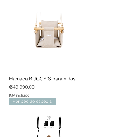
Hamaca BUGGY´S para niños
Precio
₡49 990,00
IGV incluido
Por pedido especial