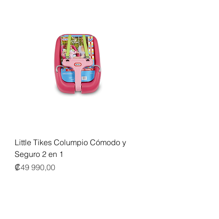
Little Tikes Columpio Cómodo y
Seguro 2 en 1
Precio
₡49 990,00
IGV incluido