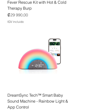
Fever Rescue Kit with Hot & Cold
Therapy Burp
Precio
₡29 990,00
IGV incluido
DreamSync Tech™ Smart Baby
Sound Machine - Rainbow Light &
App Control