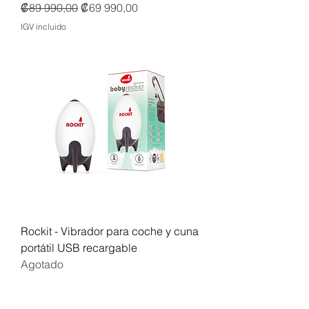
Precio
Precio de oferta
₡89 990,00
₡69 990,00
IGV incluido
Rockit - Vibrador para coche y cuna
portátil USB recargable
Agotado