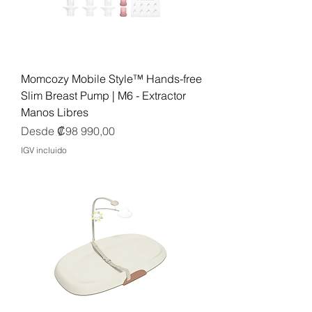
Momcozy Mobile Style™ Hands-free
Slim Breast Pump | M6 - Extractor
Manos Libres
Precio de oferta
Desde
₡98 990,00
IGV incluido