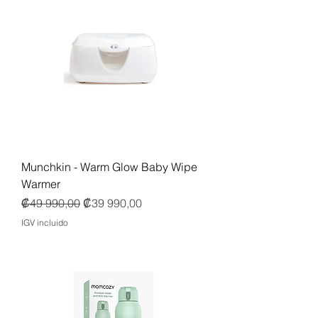
Munchkin - Warm Glow Baby Wipe
Warmer
Precio
Precio de oferta
₡49 990,00
₡39 990,00
IGV incluido