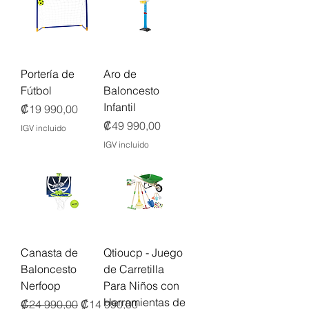
Portería de
Aro de
Fútbol
Baloncesto
Infantil
Precio
₡19 990,00
Precio
₡49 990,00
IGV incluido
IGV incluido
Canasta de
Qtioucp - Juego
Baloncesto
de Carretilla
Nerfoop
Para Niños con
Herramientas de
Precio
Precio de oferta
₡24 990,00
₡14 990,00