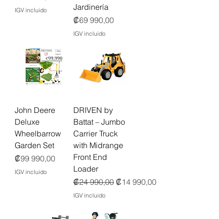
Jardinería
IGV incluido
Precio
₡69 990,00
IGV incluido
John Deere
DRIVEN by
Deluxe
Battat – Jumbo
Wheelbarrow
Carrier Truck
Garden Set
with Midrange
Front End
Precio
₡99 990,00
Loader
IGV incluido
Precio
Precio de oferta
₡24 990,00
₡14 990,00
IGV incluido