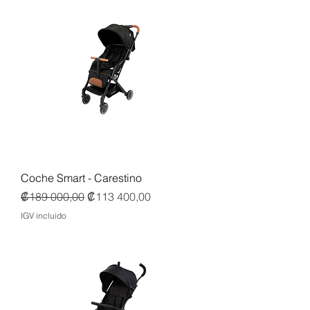
Coche Smart - Carestino
Precio
Precio de oferta
₡189 000,00
₡113 400,00
IGV incluido