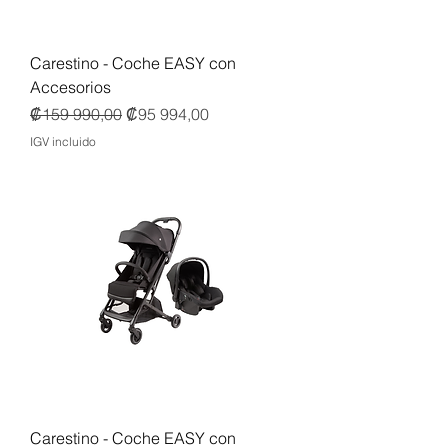
Carestino - Coche EASY con
Accesorios
Precio
Precio de oferta
₡159 990,00
₡95 994,00
IGV incluido
Carestino - Coche EASY con