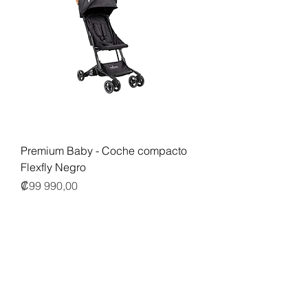
Premium Baby - Coche compacto
Flexfly Negro
Precio
₡99 990,00
IGV incluido