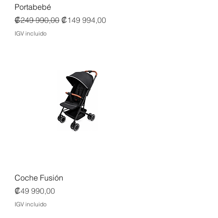
Portabebé
Precio
Precio de oferta
₡249 990,00
₡149 994,00
IGV incluido
Coche Fusión
Precio
₡49 990,00
IGV incluido