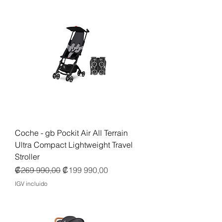
Coche - gb Pockit Air All Terrain
Ultra Compact Lightweight Travel
Stroller
Precio
Precio de oferta
₡269 990,00
₡199 990,00
IGV incluido