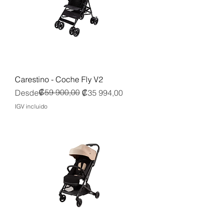
Carestino - Coche Fly V2
Precio
Precio de oferta
₡59 900,00
Desde
₡35 994,00
IGV incluido