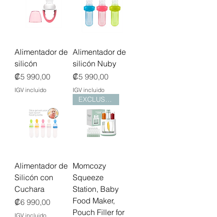
Alimentador de
Alimentador de
silicón
silicón Nuby
Precio
Precio
₡5 990,00
₡5 990,00
IGV incluido
IGV incluido
EXCLUSIVO!
Alimentador de
Momcozy
Silicón con
Squeeze
Cuchara
Station, Baby
Food Maker,
Precio
₡6 990,00
Pouch Filler for
IGV incluido