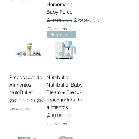
Homemade
Baby Puree
Precio
Precio de oferta
₡49 990,00
₡29 990,00
IGV incluido
Regresa 22 de Marzo
Procesador de
Nutribullet
Alimentos
Nutribullet Baby
NutriBullet
Steam + Blend-
Procesadora de
Precio
Precio de oferta
₡69 990,00
₡59 990,00
alimentos
IGV incluido
Precio
₡99 990,00
IGV incluido