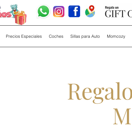
Precios Especiales
Coches
Sillas para Auto
Momcozy
Regalo
​M