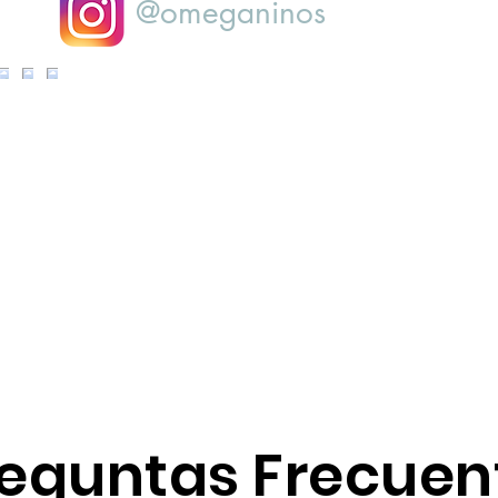
@omeganinos
eguntas Frecuen
tes