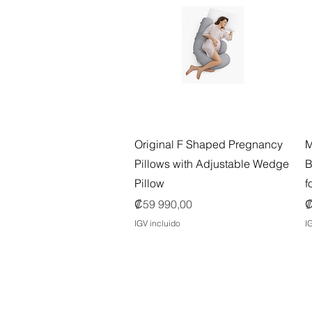
Vista rápida
Original F Shaped Pregnancy
M
Pillows with Adjustable Wedge
B
Pillow
f
Precio
P
₡59 990,00
₡
IGV incluido
I