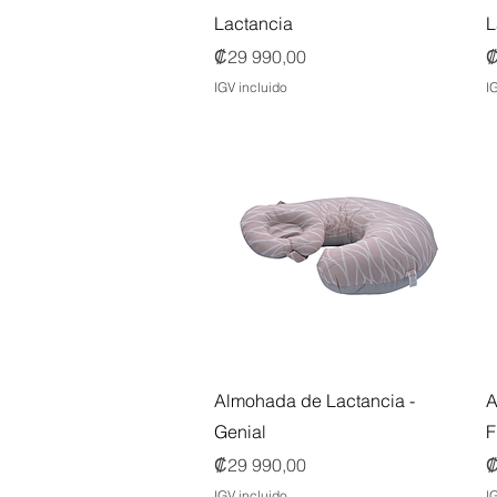
Lactancia
L
Precio
P
₡29 990,00
₡
IGV incluido
I
Vista rápida
Almohada de Lactancia -
A
Genial
F
Precio
P
₡29 990,00
₡
IGV incluido
I