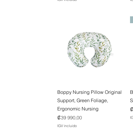
Vista rápida
Boppy Nursing Pillow Original
B
Support, Green Foliage,
S
Ergonomic Nursing
P
₡
Precio
₡39 990,00
I
IGV incluido