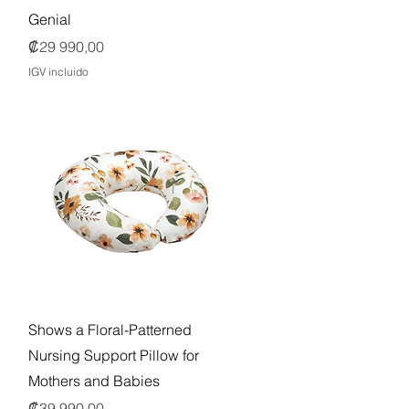
Genial
Precio
₡29 990,00
IGV incluido
Vista rápida
Shows a Floral-Patterned
Nursing Support Pillow for
Mothers and Babies
Precio
₡39 990,00