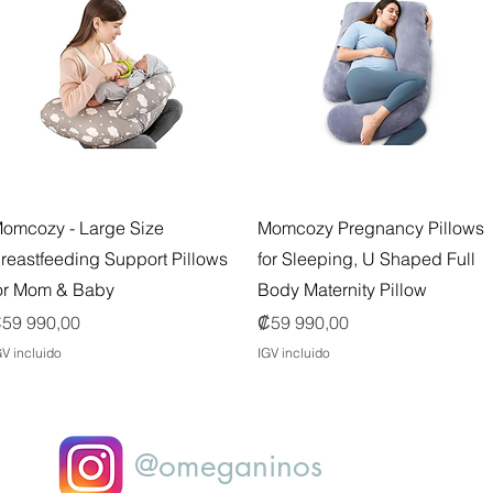
Vista rápida
Vista rápida
omcozy - Large Size
Momcozy Pregnancy Pillows
reastfeeding Support Pillows
for Sleeping, U Shaped Full
or Mom & Baby
Body Maternity Pillow
recio
Precio
59 990,00
₡59 990,00
GV incluido
IGV incluido
@omeganinos