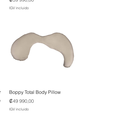
IGV incluido
Vista rápida
r
Boppy Total Body Pillow
e
Precio
₡49 990,00
IGV incluido