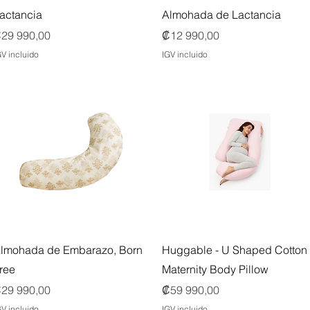
actancia
Almohada de Lactancia
recio
Precio
29 990,00
₡12 990,00
GV incluido
IGV incluido
Vista rápida
Vista rápida
lmohada de Embarazo, Born
Huggable - U Shaped Cotton
ree
Maternity Body Pillow
recio
Precio
29 990,00
₡59 990,00
GV incluido
IGV incluido