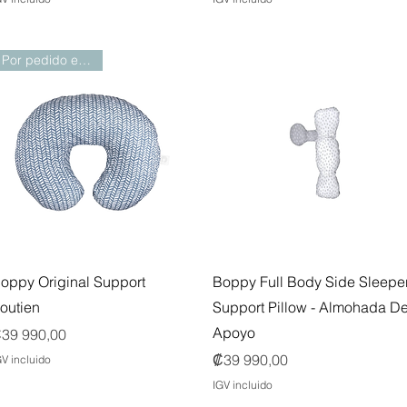
Por pedido especial
Vista rápida
Vista rápida
oppy Original Support
Boppy Full Body Side Sleepe
outien
Support Pillow - Almohada D
Apoyo
recio
39 990,00
Precio
₡39 990,00
GV incluido
IGV incluido