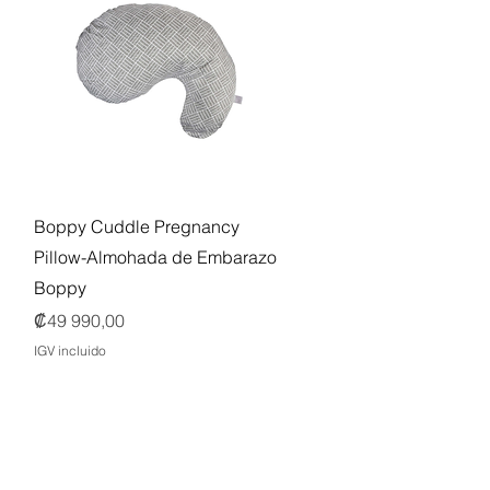
Vista rápida
Boppy Cuddle Pregnancy
Pillow-Almohada de Embarazo
Boppy
Precio
₡49 990,00
IGV incluido