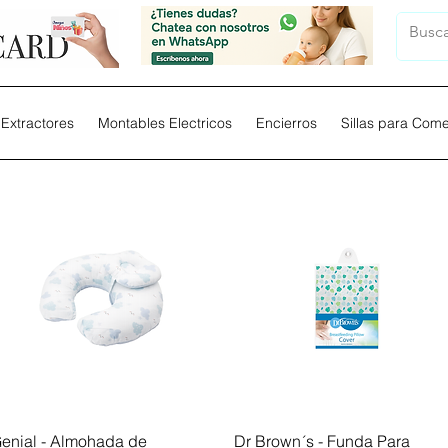
Extractores
Montables Electricos
Encierros
Sillas para Com
Vista rápida
Vista rápida
enial - Almohada de
Dr Brown´s - Funda Para