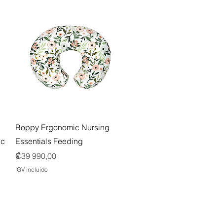
Vista rápida
Boppy Ergonomic Nursing
ic
Essentials Feeding
Precio
₡39 990,00
IGV incluido