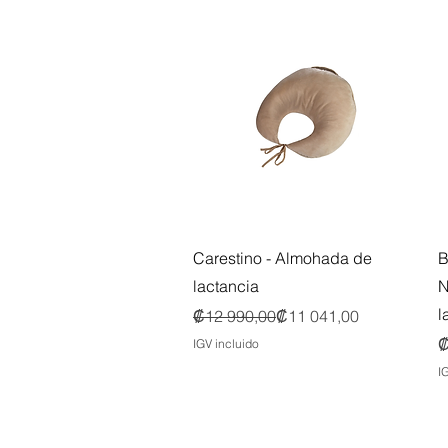
Vista rápida
Carestino - Almohada de
B
lactancia
N
l
Precio
Precio de oferta
₡12 990,00
₡11 041,00
P
₡
IGV incluido
I