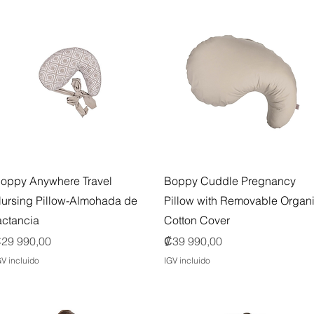
Vista rápida
Vista rápida
oppy Anywhere Travel
Boppy Cuddle Pregnancy
ursing Pillow-Almohada de
Pillow with Removable Organ
actancia
Cotton Cover
recio
Precio
29 990,00
₡39 990,00
GV incluido
IGV incluido