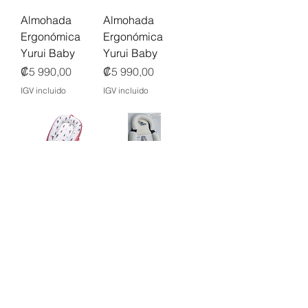
Almohada
Almohada
Ergonómica
Ergonómica
Yurui Baby
Yurui Baby
Precio
Precio
₡5 990,00
₡5 990,00
IGV incluido
IGV incluido
Camita Portátil
Almohada de
para Bebés
Soporte para
Bebés - Baby
Precio
₡39 990,00
Star
IGV incluido
Precio
₡22 990,00
IGV incluido