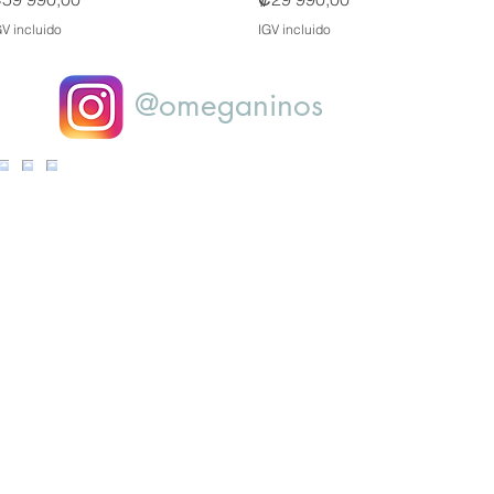
GV incluido
IGV incluido
@omeganinos