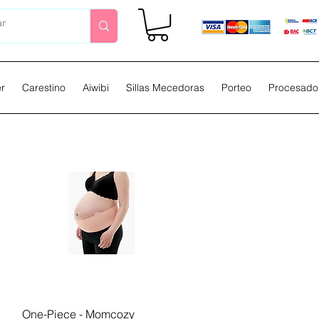
er
Carestino
Aiwibi
Sillas Mecedoras
Porteo
Procesador
Vista rápida
One-Piece - Momcozy