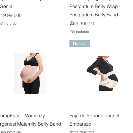
 Genial
Postpartum Belly Wrap -
Postpartum Belly Band
recio
19 990,00
Precio
₡69 990,00
GV incluido
IGV incluido
Nuevo!
Vista rápida
Vista rápida
umpEase - Momcozy
Faja de Soporte para el
rgonest Maternity Belly Band
Embarazo
recio
Precio
59 990,00
₡29 990,00