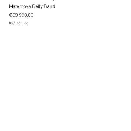
Maternova Belly Band
Precio
₡59 990,00
IGV incluido