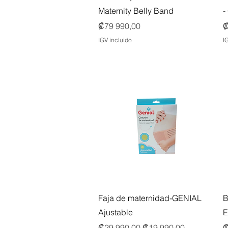
Maternity Belly Band
-
Precio
P
₡79 990,00
₡
IGV incluido
I
Vista rápida
Faja de maternidad-GENIAL
B
Ajustable
E
Precio
Precio de oferta
P
₡29 990,00
₡19 990,00
₡