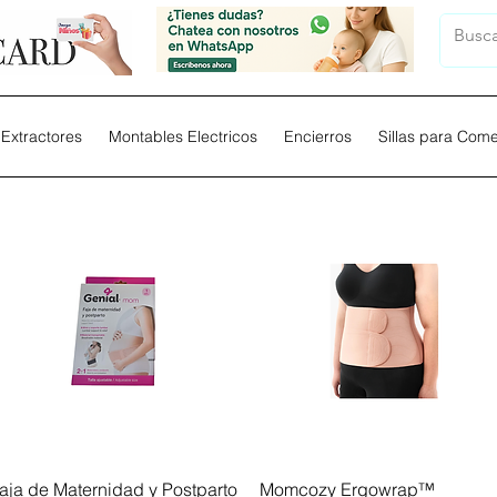
Extractores
Montables Electricos
Encierros
Sillas para Com
Vista rápida
Vista rápida
aja de Maternidad y Postparto
Momcozy Ergowrap™