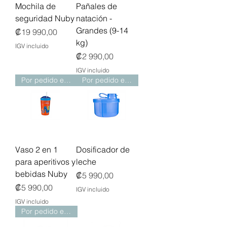
Mochila de
Pañales de
seguridad Nuby
natación -
Grandes (9-14
Precio
₡19 990,00
kg)
IGV incluido
Precio
₡2 990,00
IGV incluido
Por pedido especial
Por pedido especial
Vaso 2 en 1
Dosificador de
para aperitivos y
leche
bebidas Nuby
Precio
₡5 990,00
Precio
₡5 990,00
IGV incluido
IGV incluido
Por pedido especial