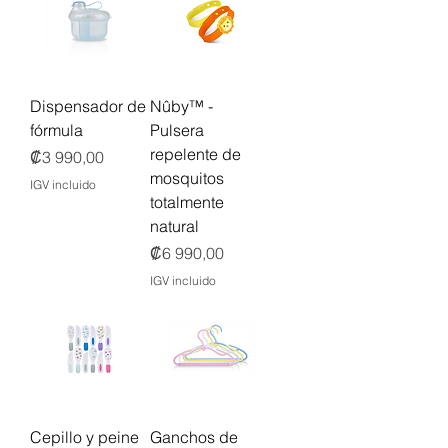
Dispensador de
Nûby™ -
fórmula
Pulsera
repelente de
Precio
₡3 990,00
mosquitos
IGV incluido
totalmente
natural
Precio
₡6 990,00
IGV incluido
Cepillo y peine
Ganchos de