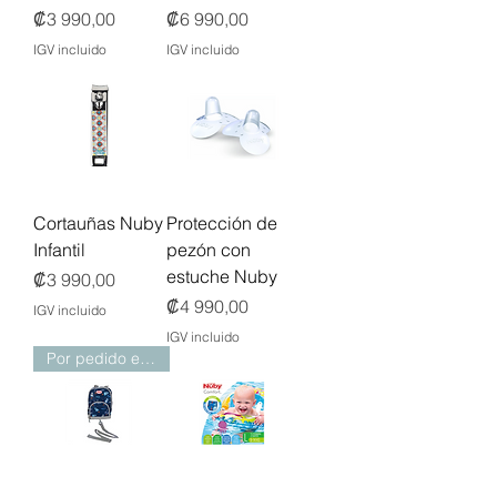
Precio
Precio
₡3 990,00
₡6 990,00
IGV incluido
IGV incluido
Cortauñas Nuby
Protección de
Infantil
pezón con
estuche Nuby
Precio
₡3 990,00
Precio
₡4 990,00
IGV incluido
IGV incluido
Por pedido especial