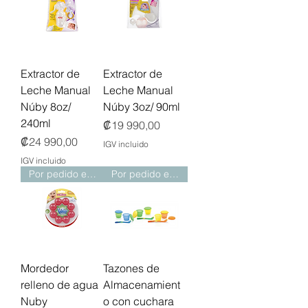
Extractor de
Extractor de
Leche Manual
Leche Manual
Núby 8oz/
Núby 3oz/ 90ml
240ml
Precio
₡19 990,00
Precio
₡24 990,00
IGV incluido
IGV incluido
Por pedido especial
Por pedido especial
Mordedor
Tazones de
relleno de agua
Almacenamient
Nuby
o con cuchara